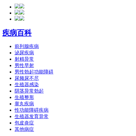
疾病百科
前列腺疾病
泌尿疾病
射精异常
男性早射
男性勃起功能障碍
尿频尿不尽
生殖器感染
阴茎异常勃起
生殖整形
睾丸疾病
性功能障碍疾病
生殖器发育异常
包皮炎症
其他病症