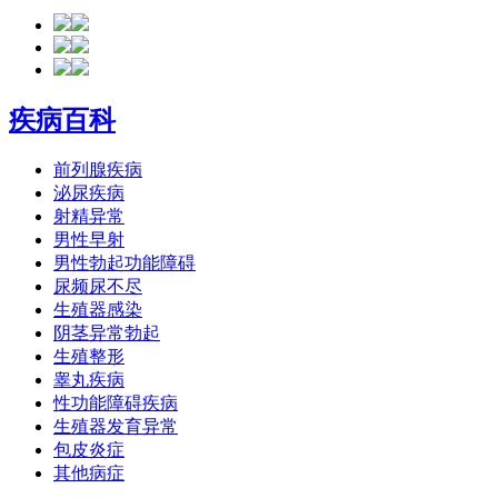
疾病百科
前列腺疾病
泌尿疾病
射精异常
男性早射
男性勃起功能障碍
尿频尿不尽
生殖器感染
阴茎异常勃起
生殖整形
睾丸疾病
性功能障碍疾病
生殖器发育异常
包皮炎症
其他病症