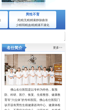
男性不育
炎
死精
|
无精
|
精索静脉曲张
少精弱精
|
血精
|
精液不液化
名仕简介
更多>>
佛山名仕医院是以专科为特色，集预
防、科研、医疗、恢复、生殖整形、健康教
育等“六位体”的专科医院。佛山名仕医院门
诊开设有男性生殖健康咨询中心、健康体检