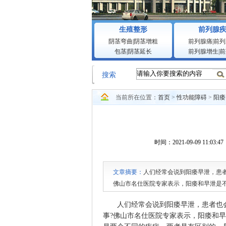
生殖整形
前列腺
阴茎弯曲
|
阴茎增粗
前列腺痛
|
前列
包茎
|
阴茎延长
前列腺增生
|
前
搜索
当前所在位置：
首页
>
性功能障碍
>
阳痿
时间：2021-09-09 1
文章摘要：
人们经常会说到阳痿早泄，患者
佛山市名仕医院专家表示，阳痿和早泄是
疾病，两者是有区别的。
人们经常会说到阳痿早泄，患者也会说
事?佛山市名仕医院专家表示，阳痿和