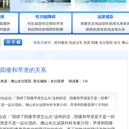
疾病
性功能障碍
泌尿感染
腺囊肿
性欲减退
|
性交障碍
|
早泄
精囊炎
|
其他泌尿疾病
|
睾丸附睾
列腺炎
勃起障碍
|
射精障碍
|
阳痿
膀胱炎
|
尿道炎
|
包皮龟头炎
搜索关键词：
前列腺炎
包皮过长
包茎
阳痿
名仕医院
名仕
佛山
阳痿和早泄的关系
1:03:47 来源：佛山名仕医院 责任编辑：名仕医师 阅读量：134
也会说：“我得了阳痿早泄怎么办”这样的话，阳痿和早泄是不是一回事?
不是一起出现的，佛山名仕泌尿外科专家介绍：早泄和阳痿是两个不同的
：“我得了阳痿早泄怎么办”这样的话，阳痿和早泄是不是一回
早泄是不是一起出现的，佛山名仕泌尿外科专家介绍：早泄和阳痿