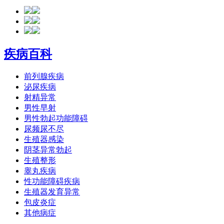
疾病百科
前列腺疾病
泌尿疾病
射精异常
男性早射
男性勃起功能障碍
尿频尿不尽
生殖器感染
阴茎异常勃起
生殖整形
睾丸疾病
性功能障碍疾病
生殖器发育异常
包皮炎症
其他病症