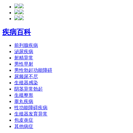
疾病百科
前列腺疾病
泌尿疾病
射精异常
男性早射
男性勃起功能障碍
尿频尿不尽
生殖器感染
阴茎异常勃起
生殖整形
睾丸疾病
性功能障碍疾病
生殖器发育异常
包皮炎症
其他病症