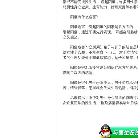
活或不能完成性生活。 说起阳痿，许多男性
对男性身心健康、生育能力、婚姻家庭等有着
阳痿有什么危害?
阳痿危害1 :引起阳痿的因素是多方面的。
引起阳痿，通过阳痿先行表现。 可能会引起
交叉感染。
阳痿危害2 :众所周知精子与卵子的结合是
给女性子宫颈，不能生育下一代。 对于病情
者的生理功能处于非健康状态，精子质量差，
阳痿危害3 :阳痿容易影响伙伴双方的关系
影响了双方的感情。
阳痿危害4 :男性患阳痿后，男性必然承受
苦，情绪低落，患者就会失去生活热情，消极
温暖提示：阳痿对男性身心健康的影响可以
友恢复正常的性生活。 拖延病情容易增加后