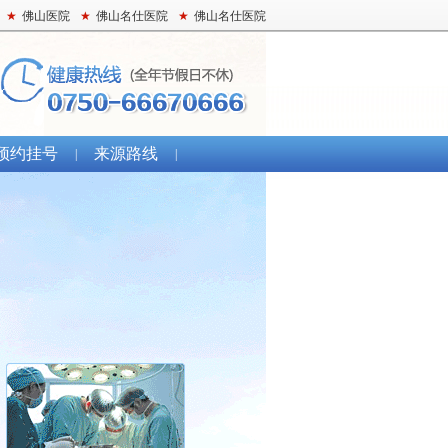
★
佛山医院
★
佛山名仕医院
★
佛山名仕医院
预约挂号
来源路线
|
|