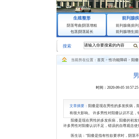
生殖整形
前列腺
阴茎弯曲
|
阴茎增粗
前列腺痛
|
前列
包茎
|
阴茎延长
前列腺增生
|
前
搜索
当前所在位置：
首页
>
性功能障碍
>
阳痿
时间：2020-09-05 1
文章摘要：
阳痿是现在男性的多发疾病，
有很大影响。 许多男性对阳痿认识不足，
会详细说明的。 医生说：阳痿是指有性欲
阳痿是现在男性的多发疾病，阳痿的初发症
许多男性对阳痿认识不足，错误的自尊观念使危
医生说：“阳痿是指有性欲要求时，阴茎不