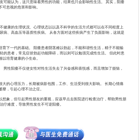
朋友可能认为，这只意味着男性的功能，结果也只会影响性生活。 其实，阳痿
不可忽视的危害和影响。
 不健康的生理状况、心理状态以以及不科学的生活方式都可以在不同程度上
糖尿病、高血压等器质性疾病。 从各方面对这些疾病产生了负面影响，这就是
培育下一代的基础。 阳痿患者阴茎难以勃起，不能和谐性生活，精子不能输
较轻的患者，常见症状勃起功能障碍，而以则可以勉强完成性生活。 但此时患
难以培育健康的小生命。
。 男性阳痿不仅使女性对性生活失去了兴奋感和喜悦感，而且增加了烦恼，
很大的心理压力，长期被病影包围，工作、生活受到很大影响。 长期心情痛
萎靡，引起心理不治之症。
想象，但引起男性朋友的重视，应该早点去医院进行检查治疗，帮助男性朋
续治疗难度，导致男性发生不可逆阳痿。