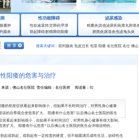
疾病
性功能障碍
泌尿感染
腺囊肿
性欲减退
|
性交障碍
|
早泄
精囊炎
|
其他泌尿疾病
|
睾丸附睾
列腺炎
勃起障碍
|
射精障碍
|
阳痿
膀胱炎
|
尿道炎
|
包皮龟头炎
搜索关键词：
前列腺炎
包皮过长
包茎
阳痿
名仕医院
名仕
佛山
男性阳痿的危害与治疗
0:57:25 来源：佛山名仕医院 责任编辑：名仕医师 阅读量：92
阳痿的初发症状看起来影响很小，但如果不长时间治疗，对男性身心健康
错误的自尊观念使危害扩大。 阳痿有什么危害? 以后佛山名士医院的医生
要求时
状看起来影响很小，但如果不长时间治疗，对男性身心健康有很大影响。
害扩大。 阳痿有什么危害? 以后佛山名士医院的医生会详细说明的。
勃起或勃起，或勃起有一定程度的硬度，但不能圆满完成性生活，妨碍性生