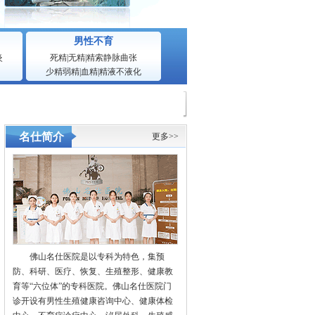
男性不育
炎
死精
|
无精
|
精索静脉曲张
少精弱精
|
血精
|
精液不液化
名仕简介
更多>>
佛山名仕医院是以专科为特色，集预
防、科研、医疗、恢复、生殖整形、健康教
育等“六位体”的专科医院。佛山名仕医院门
诊开设有男性生殖健康咨询中心、健康体检