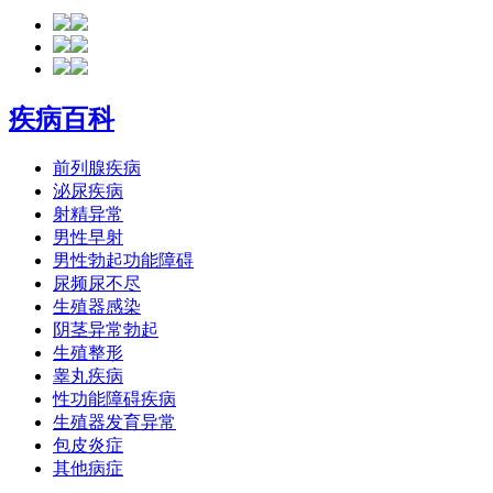
疾病百科
前列腺疾病
泌尿疾病
射精异常
男性早射
男性勃起功能障碍
尿频尿不尽
生殖器感染
阴茎异常勃起
生殖整形
睾丸疾病
性功能障碍疾病
生殖器发育异常
包皮炎症
其他病症