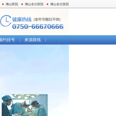
★
佛山医院
★
佛山名仕医院
★
佛山名仕医院
预约挂号
来源路线
|
|