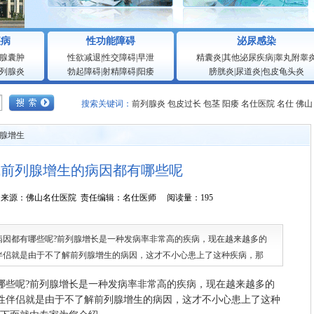
疾病
性功能障碍
泌尿感染
腺囊肿
性欲减退
|
性交障碍
|
早泄
精囊炎
|
其他泌尿疾病
|
睾丸附睾
列腺炎
勃起障碍
|
射精障碍
|
阳痿
膀胱炎
|
尿道炎
|
包皮龟头炎
搜索关键词：
前列腺炎
包皮过长
包茎
阳痿
名仕医院
名仕
佛山
腺增生
成前列腺增生的病因都有哪些呢
1:21:04 来源：佛山名仕医院 责任编辑：名仕医师 阅读量：195
都有哪些呢?前列腺增长是一种发病率非常高的疾病，现在越来越多的
伴侣就是由于不了解前列腺增生的病因，这才不小心患上了这种疾病，那
家为您介绍。
些呢?前列腺增长是一种发病率非常高的疾病，现在越来越多的
性伴侣就是由于不了解前列腺增生的病因，这才不小心患上了这种