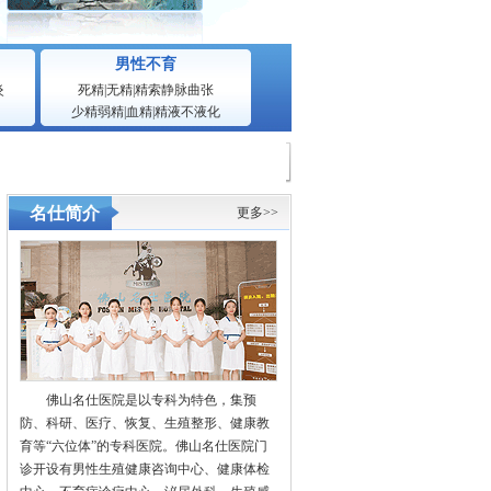
男性不育
炎
死精
|
无精
|
精索静脉曲张
少精弱精
|
血精
|
精液不液化
名仕简介
更多>>
佛山名仕医院是以专科为特色，集预
防、科研、医疗、恢复、生殖整形、健康教
育等“六位体”的专科医院。佛山名仕医院门
诊开设有男性生殖健康咨询中心、健康体检