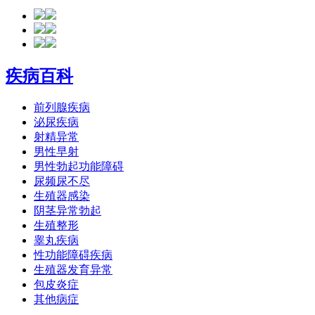
疾病百科
前列腺疾病
泌尿疾病
射精异常
男性早射
男性勃起功能障碍
尿频尿不尽
生殖器感染
阴茎异常勃起
生殖整形
睾丸疾病
性功能障碍疾病
生殖器发育异常
包皮炎症
其他病症