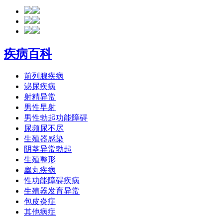
疾病百科
前列腺疾病
泌尿疾病
射精异常
男性早射
男性勃起功能障碍
尿频尿不尽
生殖器感染
阴茎异常勃起
生殖整形
睾丸疾病
性功能障碍疾病
生殖器发育异常
包皮炎症
其他病症