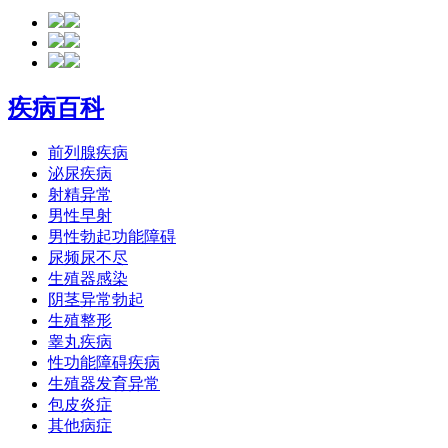
疾病百科
前列腺疾病
泌尿疾病
射精异常
男性早射
男性勃起功能障碍
尿频尿不尽
生殖器感染
阴茎异常勃起
生殖整形
睾丸疾病
性功能障碍疾病
生殖器发育异常
包皮炎症
其他病症