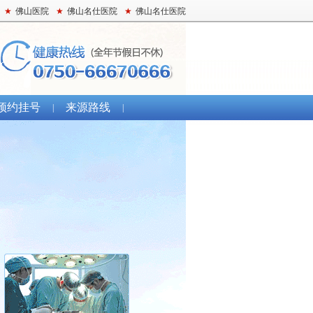
★
佛山医院
★
佛山名仕医院
★
佛山名仕医院
预约挂号
来源路线
|
|