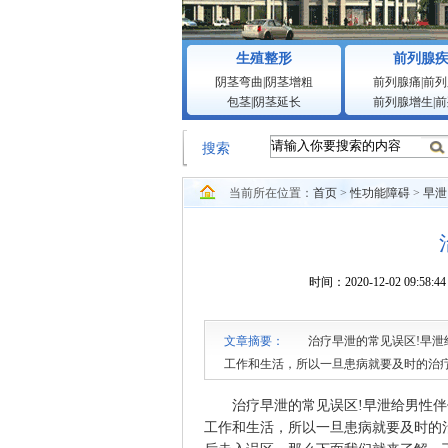
生殖整形
前列腺
阴茎弯曲
|
阴茎增粗
前列腺痛
|
前列
包茎
|
阴茎延长
前列腺增生
|
前
搜索
当前所在位置：
首页
>
性功能障碍
>
早泄
时间：2020-12-02 0
文章摘要：
治疗早泄的常见误区!早泄给
工作和生活，所以一旦患病就要及时的治
区，那么下面我们就来了解一下治疗早泄的
治疗早泄的常见误区!早泄给男性伴
工作和生活，所以一旦患病就要及时的