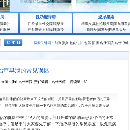
疾病
性功能障碍
泌尿感染
腺囊肿
性欲减退
|
性交障碍
|
早泄
精囊炎
|
其他泌尿疾病
|
睾丸附睾
列腺炎
勃起障碍
|
射精障碍
|
阳痿
膀胱炎
|
尿道炎
|
包皮龟头炎
搜索关键词：
前列腺炎
包皮过长
包茎
阳痿
名仕医院
名仕
佛山
治疗早泄的常见误区
9:58:44 来源：佛山名仕医院 责任编辑：名仕医师 阅读量：80
男性伴侣的健康带来了很大的威胁，并且严重的影响着患者伴侣的正常
疗，但是平时大家要先了解一下治疗早泄的常见误区，以免患病后走入误
常见误区!
侣的健康带来了很大的威胁，并且严重的影响着患者伴侣的正常
治疗，但是平时大家要先了解一下治疗早泄的常见误区，以免患病