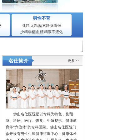
男性不育
炎
死精
|
无精
|
精索静脉曲张
少精弱精
|
血精
|
精液不液化
名仕简介
更多>>
佛山名仕医院是以专科为特色，集预
防、科研、医疗、恢复、生殖整形、健康教
育等“六位体”的专科医院。佛山名仕医院门
诊开设有男性生殖健康咨询中心、健康体检