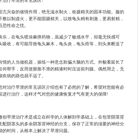
下治疗早泄的常见误区!
亢兴奋的催情作用，绝无滋水制火，收摄精关的固本功能。服的
不敷以制虚火，更不能固摄精关，以致龟头稍有刺激，更易射精，
且恐性命之忧。
乐，在龟头喷涂麻痹药物，虽减少了敏感水平，却毫无快感可
头吸收，有可能导致龟头麻木，龟头炎，龟头癌等，到头来断送了
情的人当做机器，操练一种意念欺骗大脑的方式。外貌看延长了
任何帮手，反而使膨胀不泄的精液时时压迫前列腺。偶然用之，无
腺疾病的路也就不远了。
对治疗早泄的常见误区介绍也有了必然的了解，希望对您能有必
院进行治疗，这样才气对您的健康恢复才气有更大的保障!
微创早泄治疗术是成立在科学的人体解剖学基础上，在包管阴茎背
支配阴茎头的多余阴茎背神经的分支，保存了正常的须要的神经分
精的时间，从根本上解决了早泄问题。