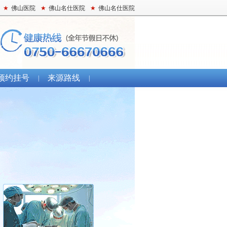
★
佛山医院
★
佛山名仕医院
★
佛山名仕医院
预约挂号
来源路线
|
|