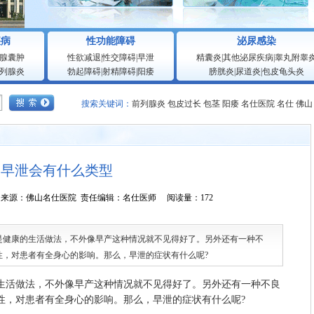
疾病
性功能障碍
泌尿感染
腺囊肿
性欲减退
|
性交障碍
|
早泄
精囊炎
|
其他泌尿疾病
|
睾丸附睾
列腺炎
勃起障碍
|
射精障碍
|
阳痿
膀胱炎
|
尿道炎
|
包皮龟头炎
搜索关键词：
前列腺炎
包皮过长
包茎
阳痿
名仕医院
名仕
佛山
早泄会有什么类型
0:22:25 来源：佛山名仕医院 责任编辑：名仕医师 阅读量：172
康的生活做法，不外像早产这种情况就不见得好了。另外还有一种不
性，对患者有全身心的影响。那么，早泄的症状有什么呢?
活做法，不外像早产这种情况就不见得好了。另外还有一种不良
性，对患者有全身心的影响。那么，早泄的症状有什么呢?