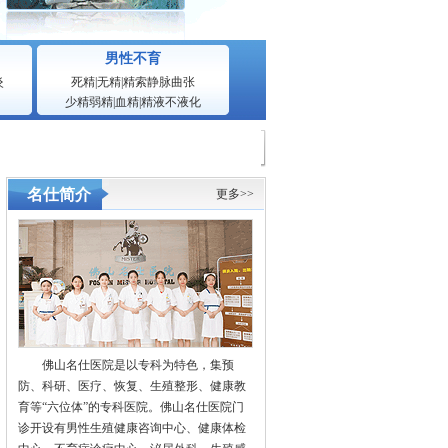
男性不育
炎
死精
|
无精
|
精索静脉曲张
少精弱精
|
血精
|
精液不液化
名仕简介
更多>>
佛山名仕医院是以专科为特色，集预
防、科研、医疗、恢复、生殖整形、健康教
育等“六位体”的专科医院。佛山名仕医院门
诊开设有男性生殖健康咨询中心、健康体检