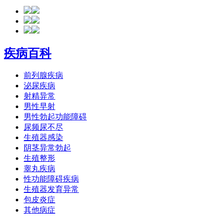
疾病百科
前列腺疾病
泌尿疾病
射精异常
男性早射
男性勃起功能障碍
尿频尿不尽
生殖器感染
阴茎异常勃起
生殖整形
睾丸疾病
性功能障碍疾病
生殖器发育异常
包皮炎症
其他病症