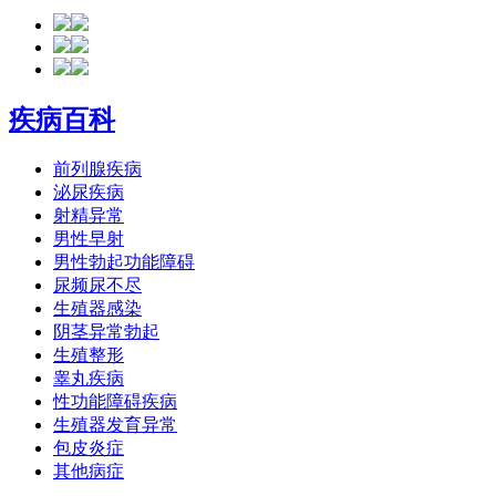
疾病百科
前列腺疾病
泌尿疾病
射精异常
男性早射
男性勃起功能障碍
尿频尿不尽
生殖器感染
阴茎异常勃起
生殖整形
睾丸疾病
性功能障碍疾病
生殖器发育异常
包皮炎症
其他病症