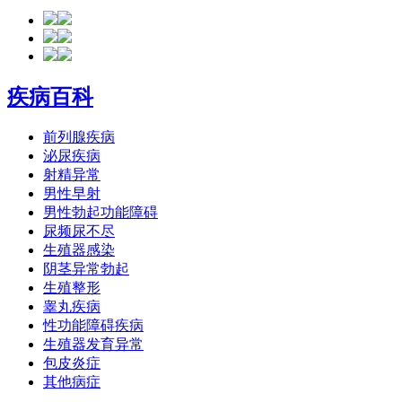
疾病百科
前列腺疾病
泌尿疾病
射精异常
男性早射
男性勃起功能障碍
尿频尿不尽
生殖器感染
阴茎异常勃起
生殖整形
睾丸疾病
性功能障碍疾病
生殖器发育异常
包皮炎症
其他病症