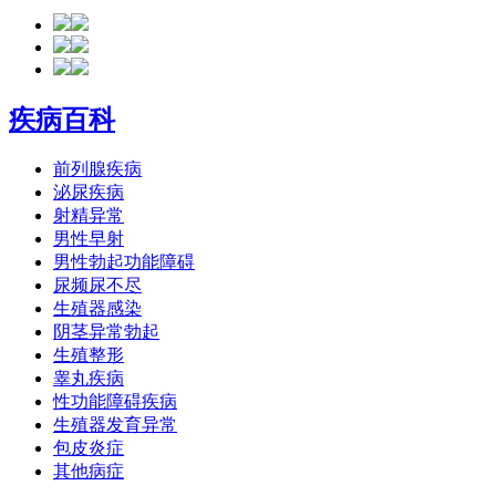
疾病百科
前列腺疾病
泌尿疾病
射精异常
男性早射
男性勃起功能障碍
尿频尿不尽
生殖器感染
阴茎异常勃起
生殖整形
睾丸疾病
性功能障碍疾病
生殖器发育异常
包皮炎症
其他病症