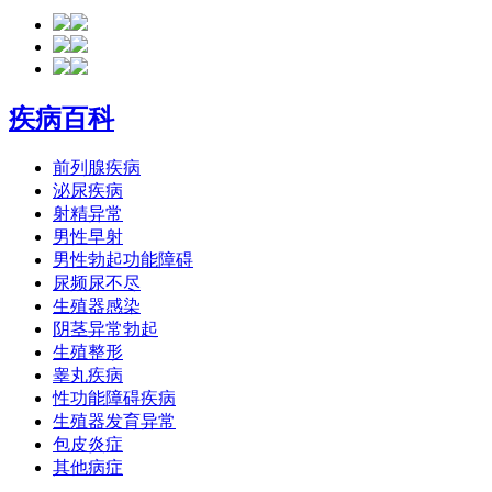
疾病百科
前列腺疾病
泌尿疾病
射精异常
男性早射
男性勃起功能障碍
尿频尿不尽
生殖器感染
阴茎异常勃起
生殖整形
睾丸疾病
性功能障碍疾病
生殖器发育异常
包皮炎症
其他病症