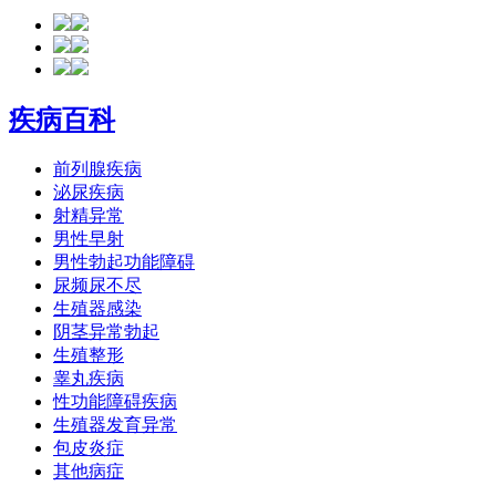
疾病百科
前列腺疾病
泌尿疾病
射精异常
男性早射
男性勃起功能障碍
尿频尿不尽
生殖器感染
阴茎异常勃起
生殖整形
睾丸疾病
性功能障碍疾病
生殖器发育异常
包皮炎症
其他病症