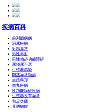
疾病百科
前列腺疾病
泌尿疾病
射精异常
男性早射
男性勃起功能障碍
尿频尿不尽
生殖器感染
阴茎异常勃起
生殖整形
睾丸疾病
性功能障碍疾病
生殖器发育异常
包皮炎症
其他病症