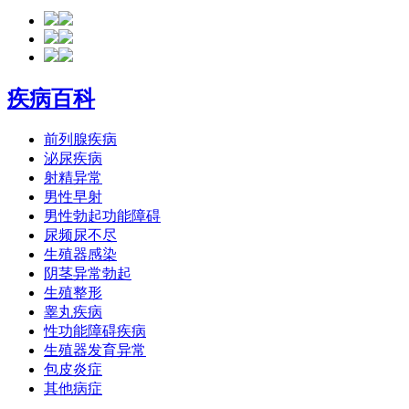
疾病百科
前列腺疾病
泌尿疾病
射精异常
男性早射
男性勃起功能障碍
尿频尿不尽
生殖器感染
阴茎异常勃起
生殖整形
睾丸疾病
性功能障碍疾病
生殖器发育异常
包皮炎症
其他病症