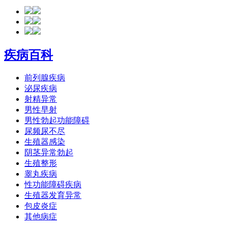
疾病百科
前列腺疾病
泌尿疾病
射精异常
男性早射
男性勃起功能障碍
尿频尿不尽
生殖器感染
阴茎异常勃起
生殖整形
睾丸疾病
性功能障碍疾病
生殖器发育异常
包皮炎症
其他病症