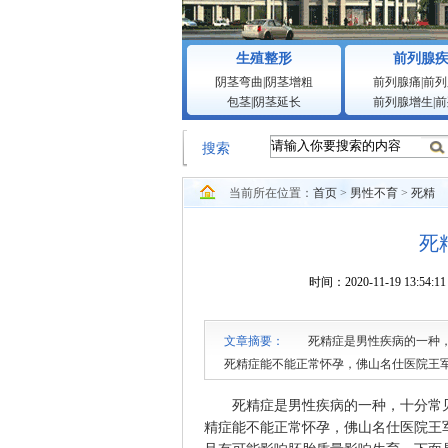
生殖整形
前列腺
阴茎弯曲
|
阴茎增粗
前列腺痛
|
前列
包茎
|
阴茎延长
前列腺增生
|
前
搜索
当前所在位置：
首页
>
男性不育
>
死精
死
时间：2020-11-19 1
文章摘要：
死精症是男性疾病的一种，十
死精症能不能正常怀孕，佛山名仕医院王
能影响胚胎质量影响生育，下面是对此的
死精症是男性疾病的一种，十分常见
精症能不能正常怀孕，
佛山名仕医院
王