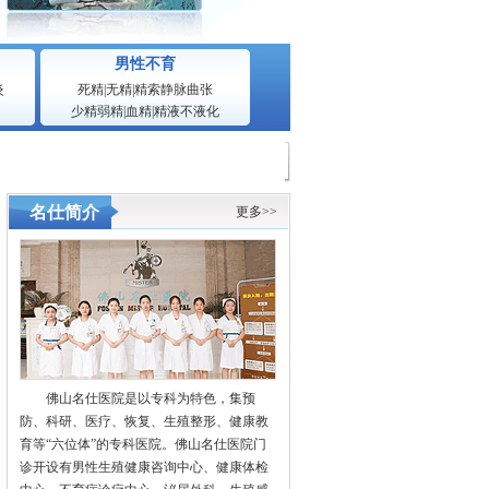
男性不育
炎
死精
|
无精
|
精索静脉曲张
少精弱精
|
血精
|
精液不液化
名仕简介
更多>>
佛山名仕医院是以专科为特色，集预
防、科研、医疗、恢复、生殖整形、健康教
育等“六位体”的专科医院。佛山名仕医院门
诊开设有男性生殖健康咨询中心、健康体检