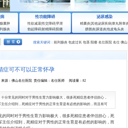
疾病
性功能障碍
泌尿感染
腺囊肿
性欲减退
|
性交障碍
|
早泄
精囊炎
|
其他泌尿疾病
|
睾丸附睾
列腺炎
勃起障碍
|
射精障碍
|
阳痿
膀胱炎
|
尿道炎
|
包皮龟头炎
搜索关键词：
前列腺炎
包皮过长
包茎
阳痿
名仕医院
名仕
佛山
精症可不可以正常怀孕
3:54:11 来源：佛山名仕医院 责任编辑：名仕医师 阅读量：82
分常见的同时对于男性生育力影响极大，很多死精症患者伴侣担心，
军主任介绍到，死精症对于男性的正常生育是有必然的影响的，而且有可
详细介绍：
的同时对于男性生育力影响极大，很多死精症患者伴侣担心，死
军主任介绍到，死精症对于男性的正常生育是有必然的影响的，而