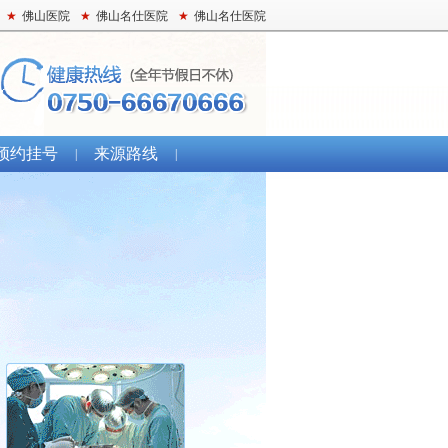
★
佛山医院
★
佛山名仕医院
★
佛山名仕医院
预约挂号
来源路线
|
|