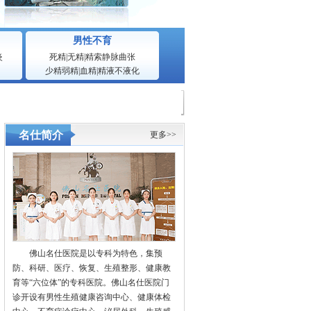
男性不育
炎
死精
|
无精
|
精索静脉曲张
少精弱精
|
血精
|
精液不液化
名仕简介
更多>>
佛山名仕医院是以专科为特色，集预
防、科研、医疗、恢复、生殖整形、健康教
育等“六位体”的专科医院。佛山名仕医院门
诊开设有男性生殖健康咨询中心、健康体检