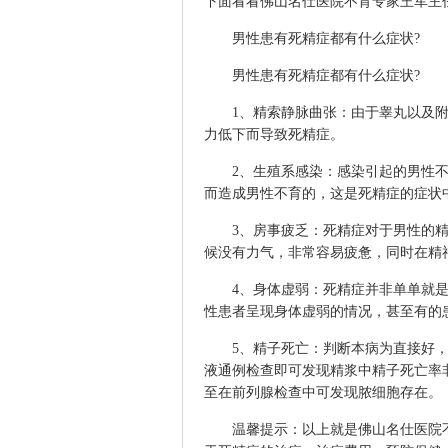
下面看看
佛山名仕医院
不育专家王军主
男性患有死精症都有什么症状?
男性患有死精症都有什么症状?
1、精索静脉曲张：由于睾丸以及附
力低下而导致死精症。
2、生殖系感染：感染引起的男性不
而造成男性不育的，这是死精症的症状
3、房事疲乏：死精症对于男性的精
候没有力气，非常容易疲惫，同时在精
4、身体虚弱：死精症并非单单就是
性患者呈现身体虚弱的情况，甚至有的
5、精子死亡：判断本病为直接好，
液通例检查即可发现精浆中精子死亡率
至在前列腺检查中可发现脓细胞存在。
温馨提示：以上就是佛山名仕医院不育