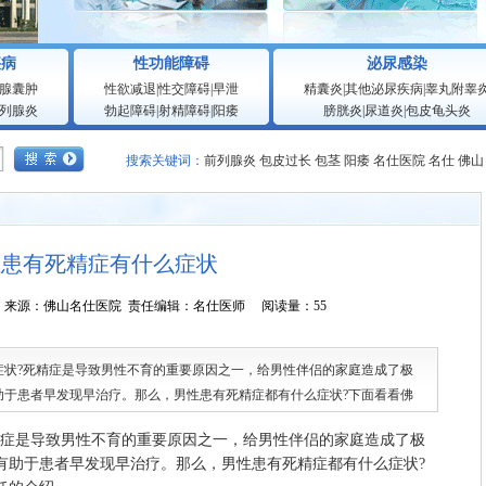
疾病
性功能障碍
泌尿感染
腺囊肿
性欲减退
|
性交障碍
|
早泄
精囊炎
|
其他泌尿疾病
|
睾丸附睾
列腺炎
勃起障碍
|
射精障碍
|
阳痿
膀胱炎
|
尿道炎
|
包皮龟头炎
搜索关键词：
前列腺炎
包皮过长
包茎
阳痿
名仕医院
名仕
佛山
性患有死精症有什么症状
0:21:05 来源：佛山名仕医院 责任编辑：名仕医师 阅读量：55
?死精症是导致男性不育的重要原因之一，给男性伴侣的家庭造成了极
助于患者早发现早治疗。那么，男性患有死精症都有什么症状?下面看看佛
症是导致男性不育的重要原因之一，给男性伴侣的家庭造成了极
有助于患者早发现早治疗。那么，男性患有死精症都有什么症状?