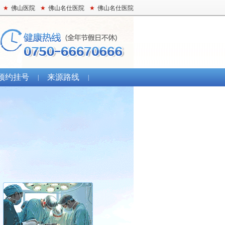
★
佛山医院
★
佛山名仕医院
★
佛山名仕医院
预约挂号
来源路线
|
|