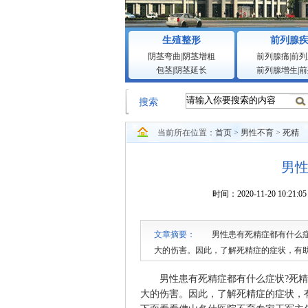
生殖整形
前列腺
阴茎弯曲
|
阴茎增粗
前列腺痛
|
前列
包茎
|
阴茎延长
前列腺增生
|
前
搜索
当前所在位置：
首页
>
男性不育
>
死精
男
时间：2020-11-20 1
文章摘要：
男性患有死精症都有什么症状
大的伤害。因此，了解死精症的症状，有
山名仕医院不育专家王军主任的介绍。
男性患有死精症都有什么症状?死精
大的伤害。因此，了解死精症的症状，