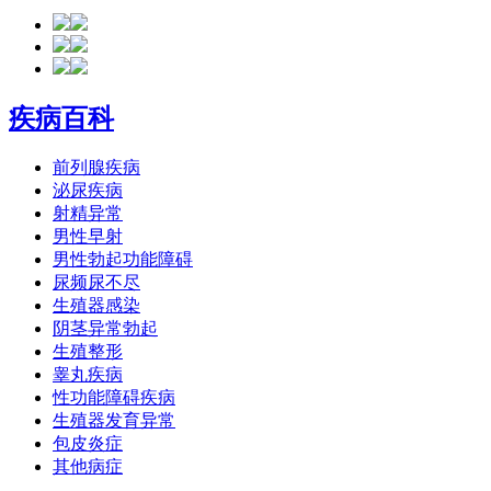
疾病百科
前列腺疾病
泌尿疾病
射精异常
男性早射
男性勃起功能障碍
尿频尿不尽
生殖器感染
阴茎异常勃起
生殖整形
睾丸疾病
性功能障碍疾病
生殖器发育异常
包皮炎症
其他病症