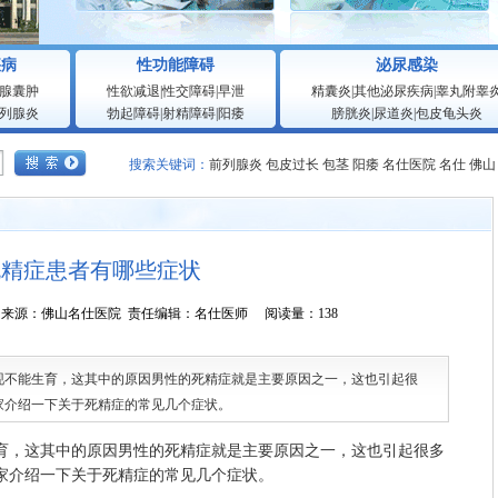
疾病
性功能障碍
泌尿感染
腺囊肿
性欲减退
|
性交障碍
|
早泄
精囊炎
|
其他泌尿疾病
|
睾丸附睾
列腺炎
勃起障碍
|
射精障碍
|
阳痿
膀胱炎
|
尿道炎
|
包皮龟头炎
搜索关键词：
前列腺炎
包皮过长
包茎
阳痿
名仕医院
名仕
佛山
死精症患者有哪些症状
0:07:25 来源：佛山名仕医院 责任编辑：名仕医师 阅读量：138
能生育，这其中的原因男性的死精症就是主要原因之一，这也引起很
家介绍一下关于死精症的常见几个症状。
，这其中的原因男性的死精症就是主要原因之一，这也引起很多
家介绍一下关于死精症的常见几个症状。