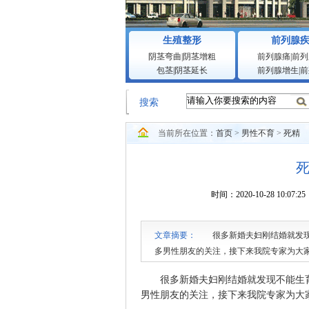
生殖整形
前列腺
阴茎弯曲
|
阴茎增粗
前列腺痛
|
前列
包茎
|
阴茎延长
前列腺增生
|
前
搜索
当前所在位置：
首页
>
男性不育
>
死精
时间：2020-10-28 1
文章摘要：
很多新婚夫妇刚结婚就发现不
多男性朋友的关注，接下来我院专家为大
很多新婚夫妇刚结婚就发现不能生育
男性朋友的关注，接下来我院专家为大