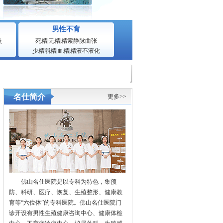
男性不育
炎
死精
|
无精
|
精索静脉曲张
少精弱精
|
血精
|
精液不液化
名仕简介
更多>>
佛山名仕医院是以专科为特色，集预
防、科研、医疗、恢复、生殖整形、健康教
育等“六位体”的专科医院。佛山名仕医院门
诊开设有男性生殖健康咨询中心、健康体检