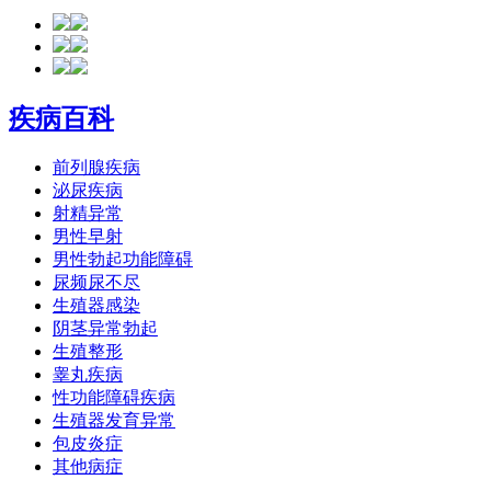
疾病百科
前列腺疾病
泌尿疾病
射精异常
男性早射
男性勃起功能障碍
尿频尿不尽
生殖器感染
阴茎异常勃起
生殖整形
睾丸疾病
性功能障碍疾病
生殖器发育异常
包皮炎症
其他病症