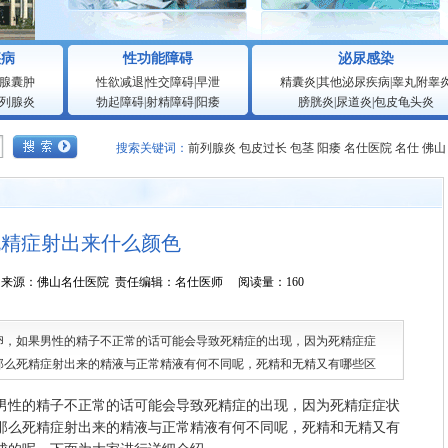
疾病
性功能障碍
泌尿感染
腺囊肿
性欲减退
|
性交障碍
|
早泄
精囊炎
|
其他泌尿疾病
|
睾丸附睾
列腺炎
勃起障碍
|
射精障碍
|
阳痿
膀胱炎
|
尿道炎
|
包皮龟头炎
搜索关键词：
前列腺炎
包皮过长
包茎
阳痿
名仕医院
名仕
佛山
死精症射出来什么颜色
9:45:14 来源：佛山名仕医院 责任编辑：名仕医师 阅读量：160
如果男性的精子不正常的话可能会导致死精症的出现，因为死精症症
那么死精症射出来的精液与正常精液有何不同呢，死精和无精又有哪些区
下面为大家进行详细介绍。
性的精子不正常的话可能会导致死精症的出现，因为死精症症状
那么死精症射出来的精液与正常精液有何不同呢，死精和无精又有