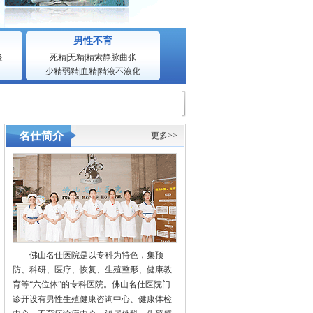
男性不育
炎
死精
|
无精
|
精索静脉曲张
少精弱精
|
血精
|
精液不液化
名仕简介
更多>>
佛山名仕医院是以专科为特色，集预
防、科研、医疗、恢复、生殖整形、健康教
育等“六位体”的专科医院。佛山名仕医院门
诊开设有男性生殖健康咨询中心、健康体检