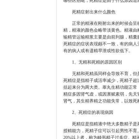
哪些区别呢，死精症是由于什么原因造
死精症射出来什么颜色
正常的精液在刚射出来的时候会呈稠
精，精液的颜色会略带淡黄色。精液由
输精管运输精浆主要是由前列腺，精囊
死精症的症状表现颇不一致，有的病人
有的病人或有遗精早泄或性欲低下。
1、无精和死精的原因区别
无精和死精虽同样会导致不育，但是
死精症是指精子成活率减少，死精子超过
括起来分为两大类。睾丸生精功能正常
精症多因肾气虚，或因禀赋素弱，先天
肾气，其生精养精之功能失常，以致死
2、死精症的表现病因
死精症是指精液中绝大多数精子是死
授精能力，死精子症可以引起男性不育
20%以上者，称为畸形精子过多症。