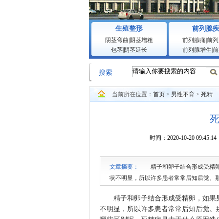
生殖整形
前列腺
阴茎弯曲
|
阴茎增粗
前列腺痛
|
前列
包茎
|
阴茎延长
前列腺增生
|
前
搜索
当前所在位置：
首页
>
男性不育
>
死精
时间：2020-10-20 0
文章摘要：
精子和卵子结合形成受精卵，
状不明显，所以许多患者常常后知后觉。
别呢，死精症是由于什么原因造成的呢，
精子和卵子结合形成受精卵，如果男
不明显，所以许多患者常常后知后觉。