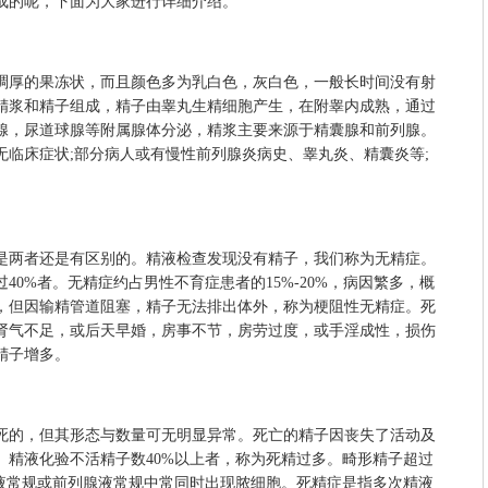
成的呢，下面为大家进行详细介绍。
厚的果冻状，而且颜色多为乳白色，灰白色，一般长时间没有射
精浆和精子组成，精子由睾丸生精细胞产生，在附睾内成熟，通过
腺，尿道球腺等附属腺体分泌，精浆主要来源于精囊腺和前列腺。
无临床症状;部分病人或有慢性前列腺炎病史、睾丸炎、精囊炎等;
两者还是有区别的。精液检查发现没有精子，我们称为无精症。
40%者。无精症约占男性不育症患者的15%-20%，病因繁多，概
，但因输精管道阻塞，精子无法排出体外，称为梗阻性无精症。死
肾气不足，或后天早婚，房事不节，房劳过度，或手淫成性，损伤
精子增多。
的，但其形态与数量可无明显异常。死亡的精子因丧失了活动及
。精液化验不活精子数40%以上者，称为死精过多。畸形精子超过
精液常规或前列腺液常规中常同时出现脓细胞。死精症是指多次精液