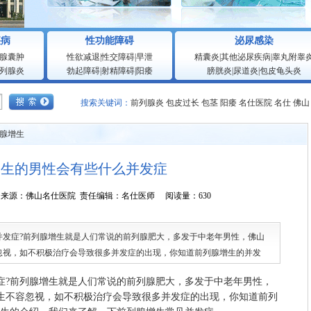
疾病
性功能障碍
泌尿感染
腺囊肿
性欲减退
|
性交障碍
|
早泄
精囊炎
|
其他泌尿疾病
|
睾丸附睾
列腺炎
勃起障碍
|
射精障碍
|
阳痿
膀胱炎
|
尿道炎
|
包皮龟头炎
搜索关键词：
前列腺炎
包皮过长
包茎
阳痿
名仕医院
名仕
佛山
腺增生
增生的男性会有些什么并发症
6:13:38 来源：佛山名仕医院 责任编辑：名仕医师 阅读量：630
并发症?前列腺增生就是人们常说的前列腺肥大，多发于中老年男性，佛山
忽视，如不积极治疗会导致很多并发症的出现，你知道前列腺增生的并发
了解一下前列腺增生常见并发症。1)尿路感染。俗话说："流水不腐",但
?前列腺增生就是人们常说的前列腺肥大，多发于中老年男性，
尽、残余尿，膀胱内的残余尿液就好像一潭死水，一旦细菌繁殖
生不容忽视，如不积极治疗会导致很多并发症的出现，你知道前列