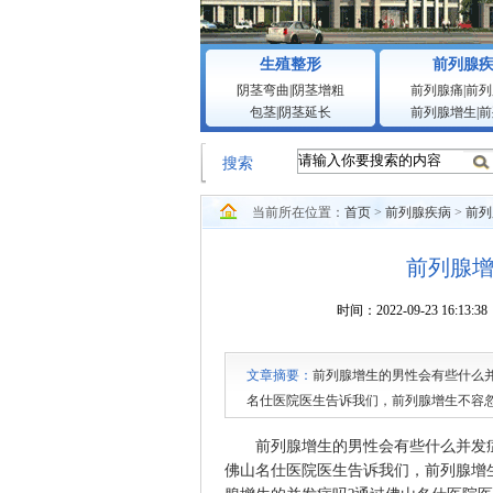
生殖整形
前列腺
阴茎弯曲
|
阴茎增粗
前列腺痛
|
前列
包茎
|
阴茎延长
前列腺增生
|
前
搜索
当前所在位置：
首页
>
前列腺疾病
>
前列
前列腺
时间：2022-09-23 1
文章摘要：
前列腺增生的男性会有些什么
名仕医院医生告诉我们，前列腺增生不容
症吗?通过佛山名仕医院医生的介绍，我们来
前列腺增生的男性会有些什么并发症
前列腺增生症患者往往有不同程度的尿不
佛山名仕医院
医生告诉我们，前列腺增