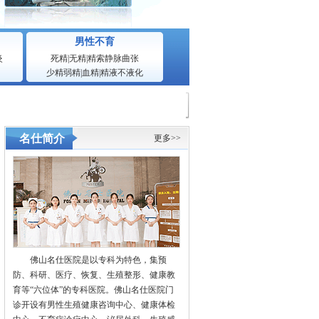
男性不育
炎
死精
|
无精
|
精索静脉曲张
少精弱精
|
血精
|
精液不液化
名仕简介
更多>>
佛山名仕医院是以专科为特色，集预
防、科研、医疗、恢复、生殖整形、健康教
育等“六位体”的专科医院。佛山名仕医院门
诊开设有男性生殖健康咨询中心、健康体检