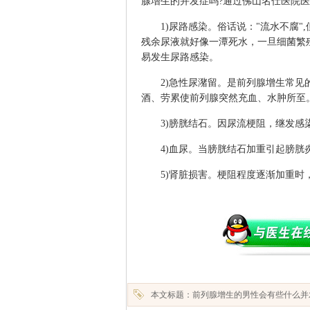
腺增生的并发症吗?通过佛山名仕医院
1)尿路感染。俗话说："流水不腐"
残余尿液就好像一潭死水，一旦细菌繁
易发生尿路感染。
2)急性尿潴留。是前列腺增生常见的
酒、劳累使前列腺突然充血、水肿所至
3)膀胱结石。因尿流梗阻，继发感
4)血尿。当膀胱结石加重引起膀胱
5)肾脏损害。梗阻程度逐渐加重时，
本文标题：前列腺增生的男性会有些什么并