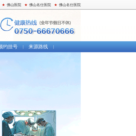
★
佛山医院
★
佛山名仕医院
★
佛山名仕医院
预约挂号
来源路线
|
|