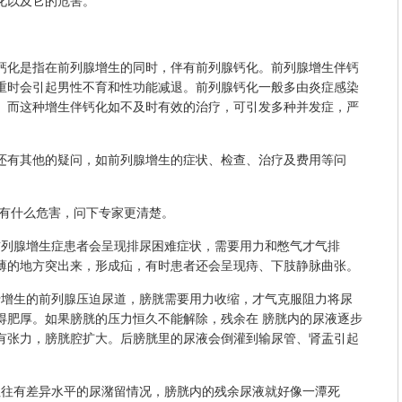
化以及它的危害。
化是指在前列腺增生的同时，伴有前列腺钙化。前列腺增生伴钙
重时会引起男性不育和性功能减退。前列腺钙化一般多由炎症感染
。而这种增生伴钙化如不及时有效的治疗，可引发多种并发症，严
有其他的疑问，如前列腺增生的症状、检查、治疗及费用等问
有什么危害，问下专家更清楚。
列腺增生症患者会呈现排尿困难症状，需要用力和憋气才气排
薄的地方突出来，形成疝，有时患者还会呈现痔、下肢静脉曲张。
增生的前列腺压迫尿道，膀胱需要用力收缩，才气克服阻力将尿
得肥厚。如果膀胱的压力恒久不能解除，残余在 膀胱内的尿液逐步
有张力，膀胱腔扩大。后膀胱里的尿液会倒灌到输尿管、肾盂引起
往有差异水平的尿潴留情况，膀胱内的残余尿液就好像一潭死