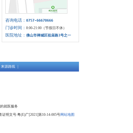
咨询电话：
0757-66670666
门诊时间：
8:00-21:00（节假日不休）
医院地址：
佛山市禅城区祖庙路3号之一
(仁寿寺向北20米)
来源路线
|
的就医服务
文号:粤(E)广[2021]第10-14-005号
网站地图