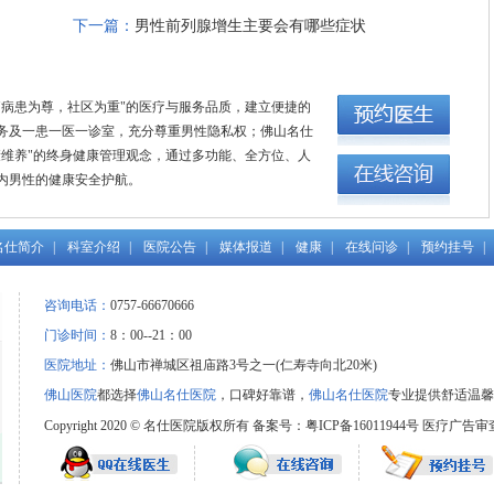
下一篇：
男性前列腺增生主要会有哪些症状
"病患为尊，社区为重"的医疗与服务品质，建立便捷的
务及一患一医一诊室，充分尊重男性隐私权；佛山名仕
康维养"的终身健康管理观念，通过多功能、全方位、人
内男性的健康安全护航。
名仕简介
|
科室介绍
|
医院公告
|
媒体报道
|
健康
|
在线问诊
|
预约挂号
|
咨询电话：
0757-66670666
门诊时间：
8：00--21：00
医院地址：
佛山市禅城区祖庙路3号之一(仁寿寺向北20米)
佛山医院
都选择
佛山名仕医院
，口碑好靠谱，
佛山名仕医院
专业提供舒适温馨
Copyright 2020 © 名仕医院版权所有 备案号：粤ICP备16011944号
医疗广告审查证明