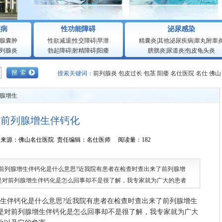
疾病
性功能障碍
泌尿感染
腺囊肿
性欲减退
|
性交障碍
|
早泄
精囊炎
|
其他泌尿疾病
|
睾丸附睾
列腺炎
勃起障碍
|
射精障碍
|
阳痿
膀胱炎
|
尿道炎
|
包皮龟头炎
搜索关键词：
前列腺炎
包皮过长
包茎
阳痿
名仕医院
名仕
佛山
腺增生
前列腺增生伴钙化
1:49:38 来源：佛山名仕医院 责任编辑：名仕医师 阅读量：182
列腺增生伴钙化是什么意思?近我院有患者在检查时查出来了前列腺增
是对前列腺增生伴钙化是怎么回事却不是很了解，我专家就为广大的患者
的危害。
伴钙化是什么意思?近我院有患者在检查时查出来了前列腺增生
是对前列腺增生伴钙化是怎么回事却不是很了解，我专家就为广大