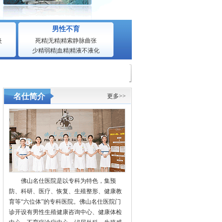
男性不育
炎
死精
|
无精
|
精索静脉曲张
少精弱精
|
血精
|
精液不液化
名仕简介
更多>>
佛山名仕医院是以专科为特色，集预
防、科研、医疗、恢复、生殖整形、健康教
育等“六位体”的专科医院。佛山名仕医院门
诊开设有男性生殖健康咨询中心、健康体检