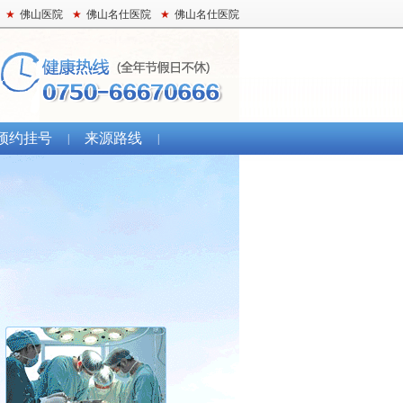
★
佛山医院
★
佛山名仕医院
★
佛山名仕医院
预约挂号
来源路线
|
|