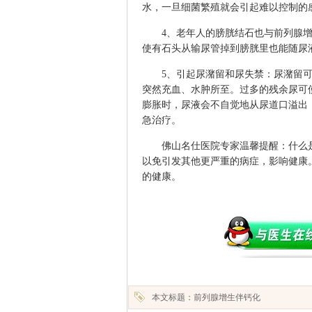
水，一旦细菌繁殖就会引起难以控制的
4、老年人的膀胱结石也与前列腺增
使有石头从输尿管掉到膀胱里也能随尿
5、引起尿潴留和尿失禁：尿潴留可
突然充血、水肿所至。过多的残余尿可
膨胀时，尿液会不自觉地从尿道口溢出
急治疗。
佛山名仕医院
专家温馨提醒：什么
以免引发其他更严重的病症，影响健康
的健康。
本文标题：前列腺增生伴钙化