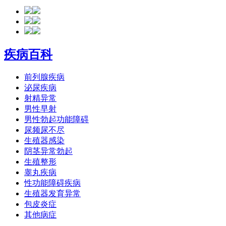
疾病百科
前列腺疾病
泌尿疾病
射精异常
男性早射
男性勃起功能障碍
尿频尿不尽
生殖器感染
阴茎异常勃起
生殖整形
睾丸疾病
性功能障碍疾病
生殖器发育异常
包皮炎症
其他病症