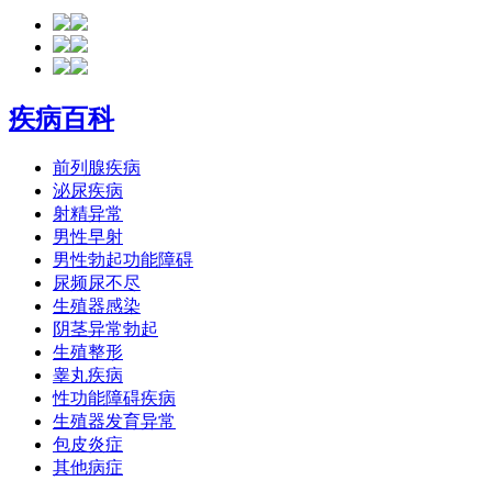
疾病百科
前列腺疾病
泌尿疾病
射精异常
男性早射
男性勃起功能障碍
尿频尿不尽
生殖器感染
阴茎异常勃起
生殖整形
睾丸疾病
性功能障碍疾病
生殖器发育异常
包皮炎症
其他病症