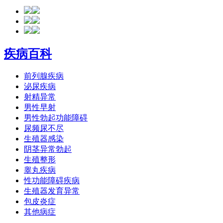
疾病百科
前列腺疾病
泌尿疾病
射精异常
男性早射
男性勃起功能障碍
尿频尿不尽
生殖器感染
阴茎异常勃起
生殖整形
睾丸疾病
性功能障碍疾病
生殖器发育异常
包皮炎症
其他病症