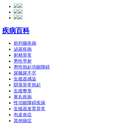
疾病百科
前列腺疾病
泌尿疾病
射精异常
男性早射
男性勃起功能障碍
尿频尿不尽
生殖器感染
阴茎异常勃起
生殖整形
睾丸疾病
性功能障碍疾病
生殖器发育异常
包皮炎症
其他病症