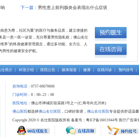
影响
下一篇：
男性患上前列腺炎会表现出什么症状
"病患为尊，社区为重"的医疗与服务品质，建立便捷的
务及一患一医一诊室，充分尊重男性隐私权；佛山名仕
康维养"的终身健康管理观念，通过多功能、全方位、人
内男性的健康安全护航。
名仕简介
|
科室介绍
|
医院公告
|
媒体报道
|
健康
|
在线问诊
|
预约挂号
|
咨询电话：
0757-66670666
门诊时间：
8：00--21：00
医院地址：
佛山市禅城区祖庙路3号之一(仁寿寺向北20米)
佛山医院
都选择
佛山名仕医院
，口碑好靠谱，
佛山名仕医院
专业提供舒适温馨
Copyright 2020 © 名仕医院版权所有 备案号：粤ICP备16011944号
医疗广告审查证明