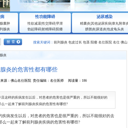
疾病
性功能障碍
泌尿感染
腺囊肿
性欲减退
|
性交障碍
|
早泄
精囊炎
|
其他泌尿疾病
|
睾丸附睾
列腺炎
勃起障碍
|
射精障碍
|
阳痿
膀胱炎
|
尿道炎
|
包皮龟头炎
搜索关键词：
前列腺炎
包皮过长
包茎
阳痿
名仕医院
名仕
佛山
腺炎
列腺炎的危害性都有哪些
5:23:50 来源：佛山名仕医院 责任编辑：名仕医师 阅读量：186
这样的疾病发生以后，对患者的危害也是很严重的，所以不能很好的
那么一起来了解前列腺炎疾病的危害性有哪些?
疾病发生以后，对患者的危害也是很严重的，所以不能很好的去
那么一起来了解前列腺炎疾病的危害性有哪些?