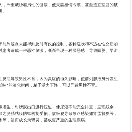
，严重威胁着男性的健康，使夫妻感情冷漠，甚至造立室庭的破
明。
前列腺炎未能得到及时有效的控制，各种症状和不适在性交后加
对患者造成一种恶性刺激，渐渐呈现一种厌恶感，导致阳萎、早泄
炎症导致男性不育，因为炎症的恒久影响，使前列腺液身分发生
影响*的液化时间，精子活力下降，可以导致男性不育。
增生，对膀胱出口进行压迫，使尿液不能完全排空，呈现残余
加之膀胱粘膜防御机制受损，故极易导致尿路感染如肾盂肾炎等，
水等，进而成长为肾炎，甚或更严重的生理疾病。