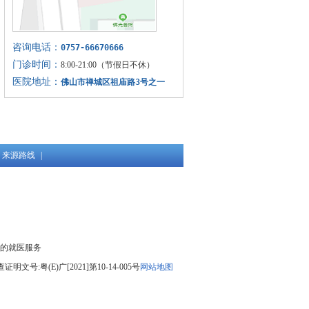
咨询电话：
0757-66670666
门诊时间：
8:00-21:00（节假日不休）
医院地址：
佛山市禅城区祖庙路3号之一
(仁寿寺向北20米)
来源路线
|
的就医服务
文号:粤(E)广[2021]第10-14-005号
网站地图