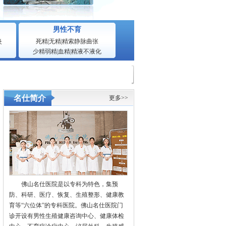
男性不育
炎
死精
|
无精
|
精索静脉曲张
少精弱精
|
血精
|
精液不液化
名仕简介
更多>>
佛山名仕医院是以专科为特色，集预
防、科研、医疗、恢复、生殖整形、健康教
育等“六位体”的专科医院。佛山名仕医院门
诊开设有男性生殖健康咨询中心、健康体检