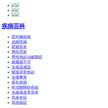
疾病百科
前列腺疾病
泌尿疾病
射精异常
男性早射
男性勃起功能障碍
尿频尿不尽
生殖器感染
阴茎异常勃起
生殖整形
睾丸疾病
性功能障碍疾病
生殖器发育异常
包皮炎症
其他病症