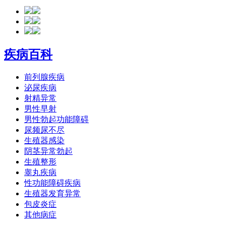
疾病百科
前列腺疾病
泌尿疾病
射精异常
男性早射
男性勃起功能障碍
尿频尿不尽
生殖器感染
阴茎异常勃起
生殖整形
睾丸疾病
性功能障碍疾病
生殖器发育异常
包皮炎症
其他病症