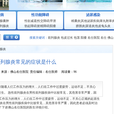
疾病
性功能障碍
泌尿感染
腺囊肿
性欲减退
|
性交障碍
|
早泄
精囊炎
|
其他泌尿疾病
|
睾丸附睾
列腺炎
勃起障碍
|
射精障碍
|
阳痿
膀胱炎
|
尿道炎
|
包皮龟头炎
搜索关键词：
前列腺炎
包皮过长
包茎
阳痿
名仕医院
名仕
佛山
腺炎
前列腺炎常见的症状是什么
5:11:57 来源：佛山名仕医院 责任编辑：名仕医师 阅读量：96
来随着人们工作压力的增大，人们在工作中过度疲劳，运动不足，不关心
发生。 急性前列腺炎在男性前列腺疾病中比较常见，其危害非常严重，因
炎常见
作压力的增大，人们在工作中过度疲劳，运动不足，不关心正规的起居生
腺炎在男性前列腺疾病中比较常见，其危害非常严重，因此患者必须及时治
 下述
佛山名仕医院
的医生详细介绍。