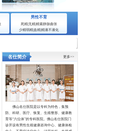
男性不育
炎
死精
|
无精
|
精索静脉曲张
少精弱精
|
血精
|
精液不液化
名仕简介
更多>>
佛山名仕医院是以专科为特色，集预
防、科研、医疗、恢复、生殖整形、健康教
育等“六位体”的专科医院。佛山名仕医院门
诊开设有男性生殖健康咨询中心、健康体检