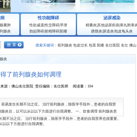
疾病
性功能障碍
泌尿感染
腺囊肿
性欲减退
|
性交障碍
|
早泄
精囊炎
|
其他泌尿疾病
|
睾丸附睾
列腺炎
勃起障碍
|
射精障碍
|
阳痿
膀胱炎
|
尿道炎
|
包皮龟头炎
搜索关键词：
前列腺炎
包皮过长
包茎
阳痿
名仕医院
名仕
佛山
腺炎
人得了前列腺炎如何调理
1:25:28 来源：佛山名仕医院 责任编辑：名仕医师 阅读量：104
，容易发生长期不治之症。 治疗前列腺炎，除医学手段外，患者的自我营
腺炎后，以可以从以以下方面进行自我调整。 一、饮食调理 前列腺炎患
辛辣
期不治之症。 治疗前列腺炎，除医学手段外，患者的自我营养也很重要。
从以以下方面进行自我调整。