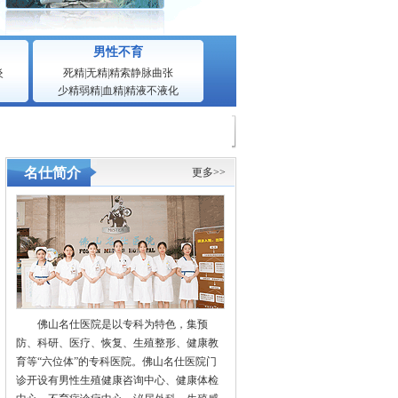
男性不育
炎
死精
|
无精
|
精索静脉曲张
少精弱精
|
血精
|
精液不液化
名仕简介
更多>>
佛山名仕医院是以专科为特色，集预
防、科研、医疗、恢复、生殖整形、健康教
育等“六位体”的专科医院。佛山名仕医院门
诊开设有男性生殖健康咨询中心、健康体检