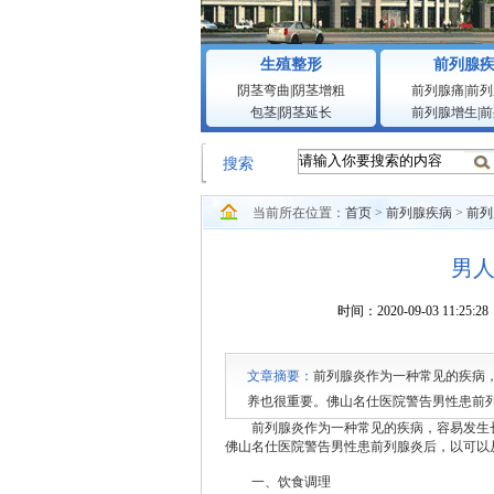
生殖整形
前列腺
阴茎弯曲
|
阴茎增粗
前列腺痛
|
前列
包茎
|
阴茎延长
前列腺增生
|
前
搜索
当前所在位置：
首页
>
前列腺疾病
>
前列
男
时间：2020-09-03 1
文章摘要：
前列腺炎作为一种常见的疾病
养也很重要。佛山名仕医院警告男性患前列
者的饮食以以淡漠为主，应忌辛辣食物。 
前列腺炎作为一种常见的疾病，容易发生长
佛山名仕医院
警告男性患前列腺炎后，以可以
一、饮食调理