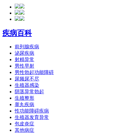
疾病百科
前列腺疾病
泌尿疾病
射精异常
男性早射
男性勃起功能障碍
尿频尿不尽
生殖器感染
阴茎异常勃起
生殖整形
睾丸疾病
性功能障碍疾病
生殖器发育异常
包皮炎症
其他病症