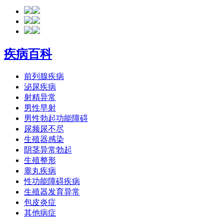
疾病百科
前列腺疾病
泌尿疾病
射精异常
男性早射
男性勃起功能障碍
尿频尿不尽
生殖器感染
阴茎异常勃起
生殖整形
睾丸疾病
性功能障碍疾病
生殖器发育异常
包皮炎症
其他病症