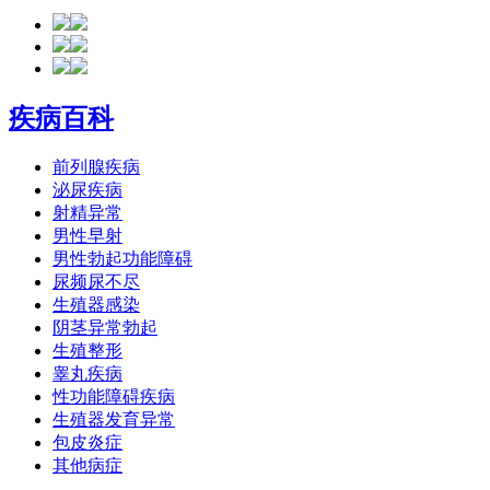
疾病百科
前列腺疾病
泌尿疾病
射精异常
男性早射
男性勃起功能障碍
尿频尿不尽
生殖器感染
阴茎异常勃起
生殖整形
睾丸疾病
性功能障碍疾病
生殖器发育异常
包皮炎症
其他病症