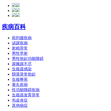
疾病百科
前列腺疾病
泌尿疾病
射精异常
男性早射
男性勃起功能障碍
尿频尿不尽
生殖器感染
阴茎异常勃起
生殖整形
睾丸疾病
性功能障碍疾病
生殖器发育异常
包皮炎症
其他病症