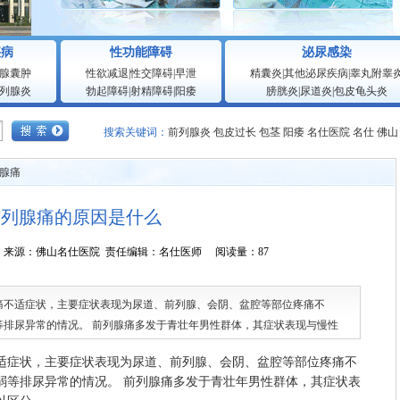
疾病
性功能障碍
泌尿感染
腺囊肿
性欲减退
|
性交障碍
|
早泄
精囊炎
|
其他泌尿疾病
|
睾丸附睾
列腺炎
勃起障碍
|
射精障碍
|
阳痿
膀胱炎
|
尿道炎
|
包皮龟头炎
搜索关键词：
前列腺炎
包皮过长
包茎
阳痿
名仕医院
名仕
佛山
腺痛
前列腺痛的原因是什么
4:35:03 来源：佛山名仕医院 责任编辑：名仕医师 阅读量：87
痛不适症状，主要症状表现为尿道、前列腺、会阴、盆腔等部位疼痛不
等排尿异常的情况。 前列腺痛多发于青壮年男性群体，其症状表现与慢性
山名仕医院医
症状，主要症状表现为尿道、前列腺、会阴、盆腔等部位疼痛不
弱等排尿异常的情况。 前列腺痛多发于青壮年男性群体，其症状表