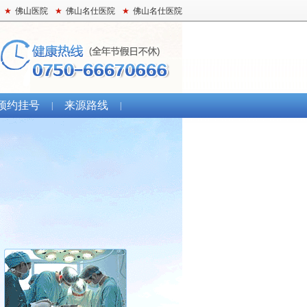
★
佛山医院
★
佛山名仕医院
★
佛山名仕医院
预约挂号
来源路线
|
|