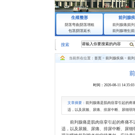
生殖整形
前列腺
阴茎弯曲
|
阴茎增粗
前列腺痛
|
前列
包茎
|
阴茎延长
前列腺增生
|
前
搜索
当前所在位置：
首页
>
前列腺疾病
>
前列
时间：2020-08-11 1
文章摘要：
前列腺痛是肌肉痉挛引起的疼
适，以及尿频、尿痛、排尿中断、尿细弱
前列腺炎的症状类似，应注意以区分。 佛
前列腺痛是肌肉痉挛引起的疼痛不适
适，以及尿频、尿痛、排尿中断、尿细