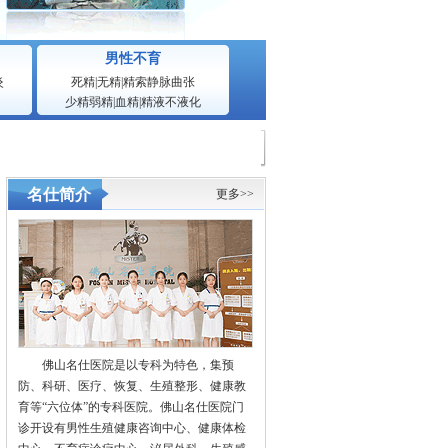
男性不育
炎
死精
|
无精
|
精索静脉曲张
少精弱精
|
血精
|
精液不液化
名仕简介
更多>>
佛山名仕医院是以专科为特色，集预
防、科研、医疗、恢复、生殖整形、健康教
育等“六位体”的专科医院。佛山名仕医院门
诊开设有男性生殖健康咨询中心、健康体检