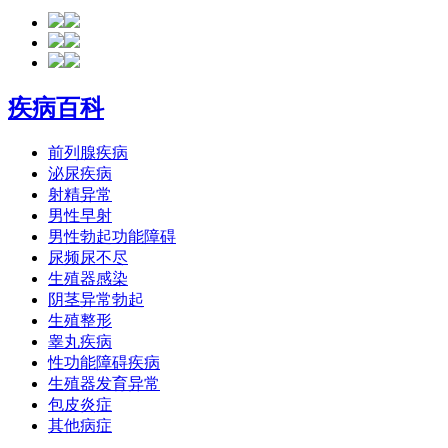
疾病百科
前列腺疾病
泌尿疾病
射精异常
男性早射
男性勃起功能障碍
尿频尿不尽
生殖器感染
阴茎异常勃起
生殖整形
睾丸疾病
性功能障碍疾病
生殖器发育异常
包皮炎症
其他病症