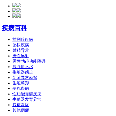
疾病百科
前列腺疾病
泌尿疾病
射精异常
男性早射
男性勃起功能障碍
尿频尿不尽
生殖器感染
阴茎异常勃起
生殖整形
睾丸疾病
性功能障碍疾病
生殖器发育异常
包皮炎症
其他病症