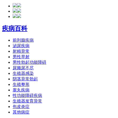
疾病百科
前列腺疾病
泌尿疾病
射精异常
男性早射
男性勃起功能障碍
尿频尿不尽
生殖器感染
阴茎异常勃起
生殖整形
睾丸疾病
性功能障碍疾病
生殖器发育异常
包皮炎症
其他病症