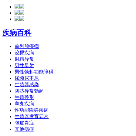
疾病百科
前列腺疾病
泌尿疾病
射精异常
男性早射
男性勃起功能障碍
尿频尿不尽
生殖器感染
阴茎异常勃起
生殖整形
睾丸疾病
性功能障碍疾病
生殖器发育异常
包皮炎症
其他病症