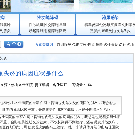
疾病
性功能障碍
泌尿感染
腺囊肿
性欲减退
|
性交障碍
|
早泄
精囊炎
|
其他泌尿疾病
|
睾丸附睾
列腺炎
勃起障碍
|
射精障碍
|
阳痿
膀胱炎
|
尿道炎
|
包皮龟头炎
搜索关键词：
前列腺炎
包皮过长
包茎
阳痿
名仕医院
名仕
佛山
头炎
龟头炎的病因症状是什么
4:38:37 来源：佛山名仕医院 责任编辑：名仕医师 阅读量：164
，也有佛山名仕医院的专家在网上咨询包皮龟头炎的病因的朋友，我想这也
男性朋友的危害比较严重，会影响男性朋友的健康，不仅长期得不到治疗，
道包皮龟
名仕医院
的专家在网上咨询包皮龟头炎的病因的朋友，我想这也是很多男性朋
较严重，会影响男性朋友的健康，不仅长期得不到治疗，还会诱发其他疾病，
能更好地预防，即使发现疾病也马上治疗。 接下来请具体介绍佛山名仕医院