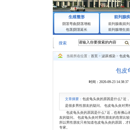
生殖整形
前列腺
阴茎弯曲
|
阴茎增粗
前列腺痛
|
前列
包茎
|
阴茎延长
前列腺增生
|
前
搜索
当前所在位置：
首页
>
泌尿感染
>
包皮龟
包皮
时间：2020-09-23 1
文章摘要：
包皮龟头炎的原因是什么? 近
是很多男性朋友的疑问。 包皮龟头炎对
还会诱发其他疾病，所以男性朋友只有知
包皮龟头炎的原因是什么? 近，也有
佛山
友的疑问。 包皮龟头炎对男性朋友的危害比
所以男性朋友只有知道包皮龟头炎的原因，才
专家。