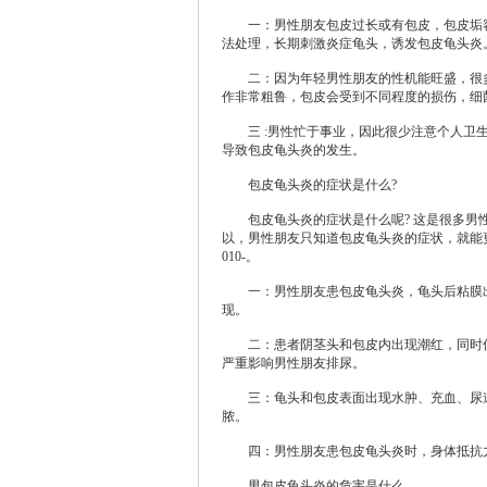
一：男性朋友包皮过长或有包皮，包皮垢容易
法处理，长期刺激炎症龟头，诱发包皮龟头炎
二：因为年轻男性朋友的性机能旺盛，很多
作非常粗鲁，包皮会受到不同程度的损伤，细
三 :男性忙于事业，因此很少注意个人卫生
导致包皮龟头炎的发生。
包皮龟头炎的症状是什么?
包皮龟头炎的症状是什么呢? 这是很多男性
以，男性朋友只知道包皮龟头炎的症状，就能
010-。
一：男性朋友患包皮龟头炎，龟头后粘膜出
现。
二：患者阴茎头和包皮内出现潮红，同时伴
严重影响男性朋友排尿。
三：龟头和包皮表面出现水肿、充血、尿道
脓。
四：男性朋友患包皮龟头炎时，身体抵抗力
男包皮龟头炎的危害是什么