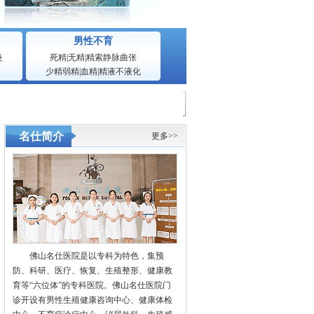
男性不育
炎
死精
|
无精
|
精索静脉曲张
少精弱精
|
血精
|
精液不液化
名仕简介
更多>>
佛山名仕医院是以专科为特色，集预
防、科研、医疗、恢复、生殖整形、健康教
育等“六位体”的专科医院。佛山名仕医院门
诊开设有男性生殖健康咨询中心、健康体检