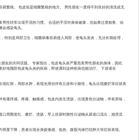
繁殖。 包皮垢是细菌繁殖的地方。 男性朋友一度得不到良好的清洗或无
。
男性经常出现手淫的习惯。 合适的手淫对身体健康，但如果过度粗鲁、动
菌会感染龟头。
，特别是局部卫生，细菌病毒容易侵入局部，使龟头发炎，无法长期处理，
朋友的共同话题。 专家指出，包皮龟头炎严重危害男性朋友的身体，因此
更好地预防包皮龟头炎的疾病，即使遇到这种疾病也能治疗。 下述请在
现红斑，局部水肿，表现光滑但伴有丘疹和小脓疮，龟头出现糜烂等症状表
有瘙痒感、疼痛、触痛感，包皮内发生溃疡，出现黄色分泌物，伴有异味，
口周围发红、糜烂、溃疡，早上排尿时脓性分泌物从尿道口流出，崩溃流
明显下降，患者出现全身疲倦感、低热、腹股沟淋巴结肿大等症状表现。