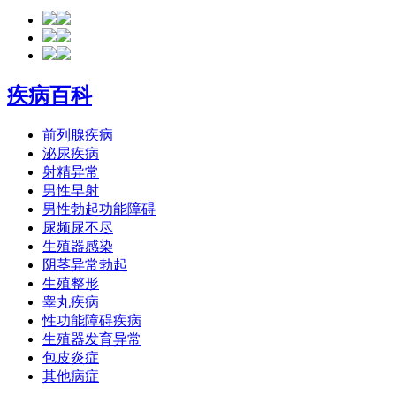
疾病百科
前列腺疾病
泌尿疾病
射精异常
男性早射
男性勃起功能障碍
尿频尿不尽
生殖器感染
阴茎异常勃起
生殖整形
睾丸疾病
性功能障碍疾病
生殖器发育异常
包皮炎症
其他病症